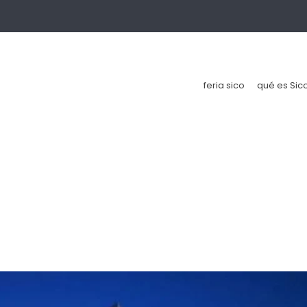
feria sico
qué es Sic