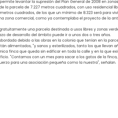
permite levantar la supresión del Plan General de 2008 en zona
de la parcela de 7.227 metros cuadrados, con uso residencial li
995 metros cuadrados, de los que un mínimo de 8.323 será para vi
 una zona comercial, como ya contemplaba el proyecto de la ant
gratuitamente una parcela destinada a usos libres y zonas verd
azo de desarrollo del ámbito puede ir a unos dos o tres años.
sbordada debido a las obras en la colonia que tenían en la parc
tán alimentados, "y sanos y esterilizados, tanto los que llevan añ
ica finca que queda sin edificar en toda la calle y en la que ex
edificio. "Contamos con un mes para sacar a los gatos de la finca,
fuerzo para una asociación pequeña como la nuestra", señalan.