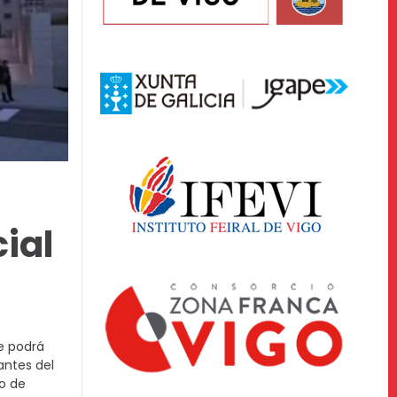
ial
e podrá
antes del
to de