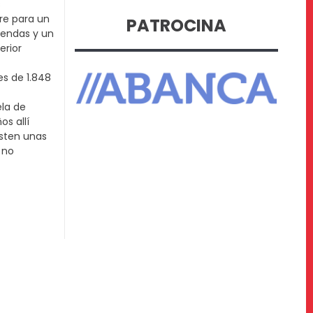
s
bre para un
PATROCINA
viendas y un
erior
es de 1.848
ela de
os allí
isten unas
 no