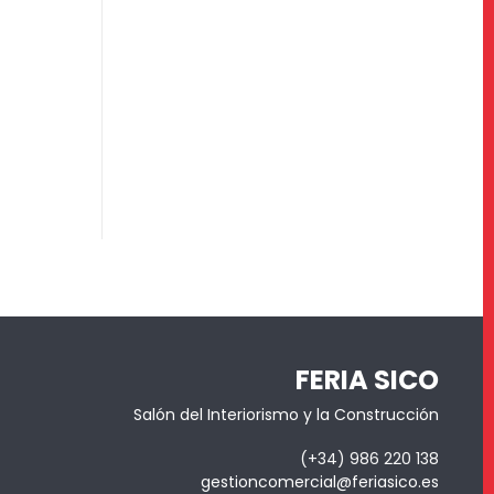
FERIA SICO
Salón del Interiorismo y la Construcción
(+34) 986 220 138
gestioncomercial@feriasico.es