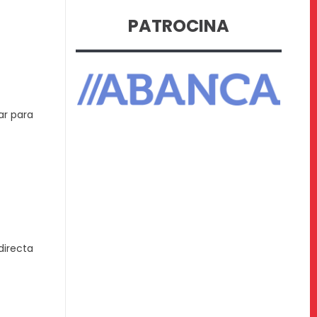
PATROCINA
ar para
directa