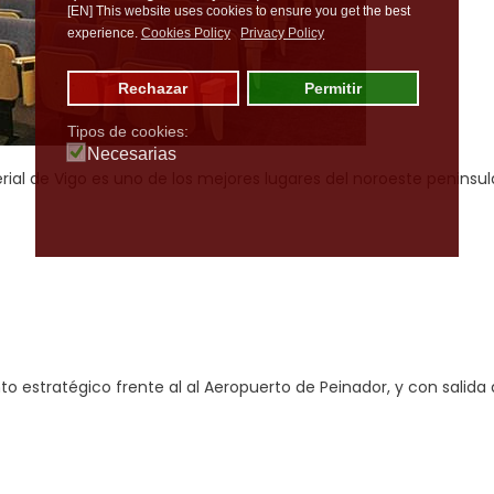
[EN] This website uses cookies to ensure you get the best
experience.
Cookies Policy
Privacy Policy
Rechazar
Permitir
Tipos de cookies:
Necesarias
erial de Vigo es uno de los mejores lugares del noroeste peninsul
nto estratégico frente al al Aeropuerto de Peinador, y con salida 