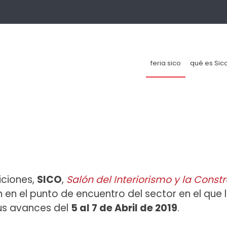
feria sico
qué es Sic
Sico 2019
Un nuevo enfoque para SICO 20
Participa!
iciones,
SICO
,
Salón del Interiorismo y la Const
 en el punto de encuentro del sector en el que 
us avances del
5 al 7 de Abril de 2019
.