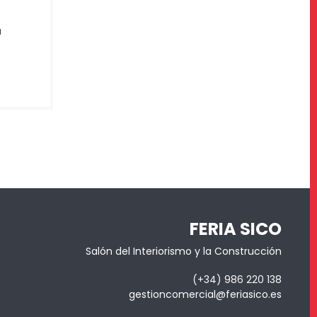
a
FERIA SICO
Salón del Interiorismo y la Construcción
(+34) 986 220 138
gestioncomercial@feriasico.es