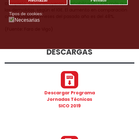
completo. Se construyeron o rehabilitaron 1.435 más que
las demolidas, según el IGE. El aumento en comparación
Tipos de cookies:
con los mismos meses del pasado año es del 48%.
Necesarias
(Fuente: Faro de Vigo)
DESCARGAS
Descargar Programa
Jornadas Técnicas
SICO 2019