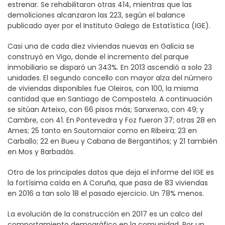
estrenar. Se rehabilitaron otras 414, mientras que las
demoliciones alcanzaron las 223, según el balance
publicado ayer por el Instituto Galego de Estatística (IGE).
Casi una de cada diez viviendas nuevas en Galicia se
construyó en Vigo, donde el incremento del parque
inmobiliario se disparó un 343%. En 2013 ascendió a solo 23
unidades. El segundo concello con mayor alza del número
de viviendas disponibles fue Oleiros, con 100, la misma
cantidad que en Santiago de Compostela. A continuación
se sitúan Arteixo, con 66 pisos más; Sanxenxo, con 49; y
Cambre, con 41. En Pontevedra y Foz fueron 37; otras 28 en
Ames; 25 tanto en Soutomaior como en Ribeira; 23 en
Carballo; 22 en Bueu y Cabana de Bergantiños; y 21 también
en Mos y Barbadás.
Otro de los principales datos que deja el informe del IGE es
la fortísima caída en A Coruña, que pasa de 83 viviendas
en 2016 a tan solo 18 el pasado ejercicio. Un 78% menos.
La evolución de la construcción en 2017 es un calco del
comportamiento demográfico en la comunidad. Por un